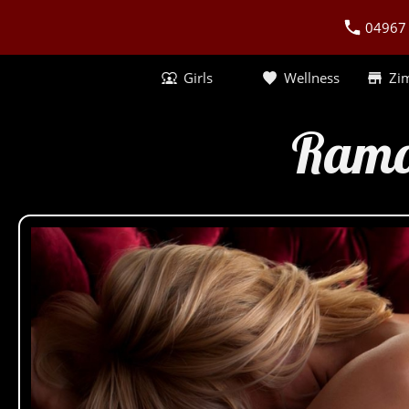
04967
Girls
Wellness
Zi
Ramo