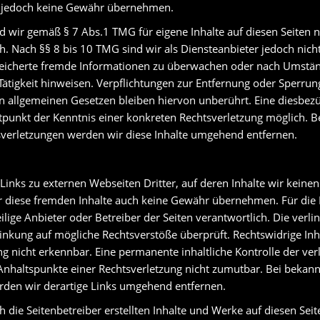
r jedoch keine Gewähr übernehmen.
nd wir gemäß § 7 Abs.1 TMG für eigene Inhalte auf diesen Seiten
. Nach §§ 8 bis 10 TMG sind wir als Diensteanbieter jedoch nicht 
peicherte fremde Informationen zu überwachen oder nach Umstän
 Tätigkeit hinweisen. Verpflichtungen zur Entfernung oder Sperru
 allgemeinen Gesetzen bleiben hiervon unberührt. Eine diesbezüg
tpunkt der Kenntnis einer konkreten Rechtsverletzung möglich. 
verletzungen werden wir diese Inhalte umgehend entfernen.
Links zu externen Webseiten Dritter, auf deren Inhalte wir keinen
 diese fremden Inhalte auch keine Gewähr übernehmen. Für die I
weilige Anbieter oder Betreiber der Seiten verantwortlich. Die verl
inkung auf mögliche Rechtsverstöße überprüft. Rechtswidrige In
g nicht erkennbar. Eine permanente inhaltliche Kontrolle der verl
Anhaltspunkte einer Rechtsverletzung nicht zumutbar. Bei bekan
rden wir derartige Links umgehend entfernen.
h die Seitenbetreiber erstellten Inhalte und Werke auf diesen Sei