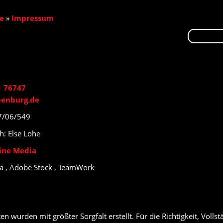
te
»
Impressum
1 76747
penburg.de
7/06/549
ch: Else Lohe
ine Media
a , Adobe Stock , TeamWork
en wurden mit größter Sorgfalt erstellt. Für die Richtigkeit, Vollst