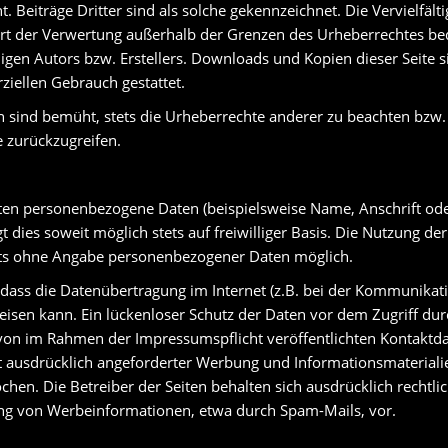
 Beiträge Dritter sind als solche gekennzeichnet. Die Vervielfält
rt der Verwertung außerhalb der Grenzen des Urheberrechtes bed
gen Autors bzw. Erstellers. Downloads und Kopien dieser Seite s
ziellen Gebrauch gestattet.
n sind bemüht, stets die Urheberrechte anderer zu beachten bzw. a
e zurückzugreifen.
iten personenbezogene Daten (beispielsweise Name, Anschrift od
t dies soweit möglich stets auf freiwilliger Basis. Die Nutzung d
tets ohne Angabe personenbezogener Daten möglich.
 dass die Datenübertragung im Internet (z.B. bei der Kommunikati
isen kann. Ein lückenloser Schutz der Daten vor dem Zugriff durch
on im Rahmen der Impressumspflicht veröffentlichten Kontaktdat
 ausdrücklich angeforderter Werbung und Informationsmaterialie
hen. Die Betreiber der Seiten behalten sich ausdrücklich rechtlich
g von Werbeinformationen, etwa durch Spam-Mails, vor.